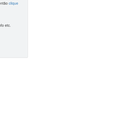
 então
clique
fo etc.