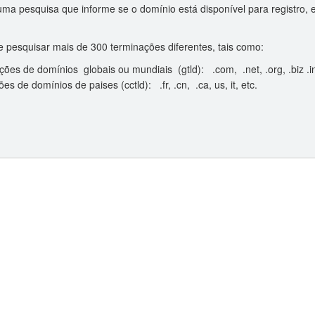
ma pesquisa que informe se o domínio está disponível para registro,
 pesquisar mais de 300 terminações diferentes, tais como:
ões de domínios globais ou mundiais (gtld): .com, .net, .org, .biz .in
es de domínios de paises (cctld): .fr, .cn, .ca, us, it, etc.