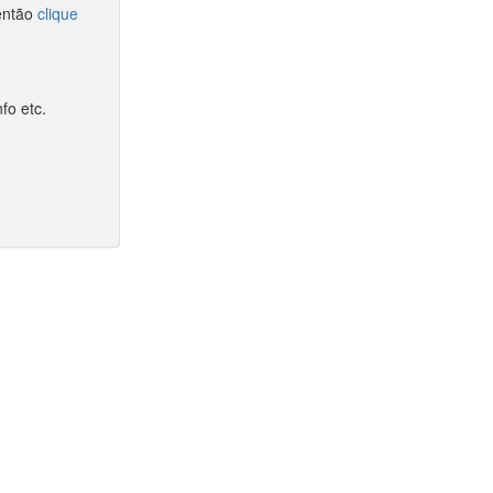
 então
clique
fo etc.