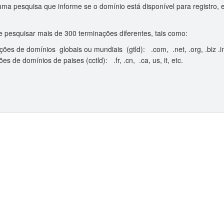
ma pesquisa que informe se o domínio está disponível para registro,
 pesquisar mais de 300 terminações diferentes, tais como:
ões de domínios globais ou mundiais (gtld): .com, .net, .org, .biz .in
es de domínios de paises (cctld): .fr, .cn, .ca, us, it, etc.