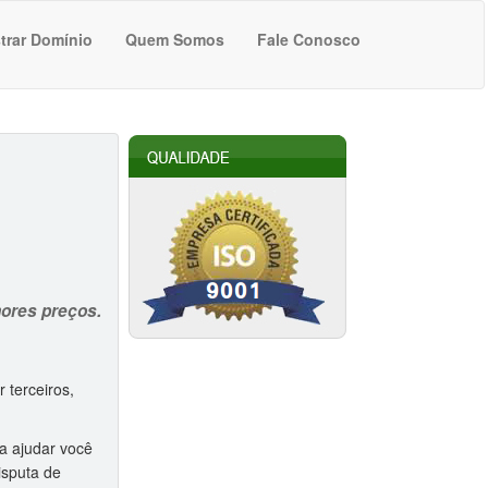
trar Domínio
Quem Somos
Fale Conosco
hores preços.
 terceiros,
a ajudar você
isputa de