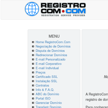
MENU
Home RegistroCom.Com
Negociação de Domínios
Disputa de Domínios
Redirecionar Domínios
E-mail Personalizado
E-mail Corporativo
E-mail Individual
Preços
Nó
Certificado SSL
Instalação SSL
Contratos
Info & F.A.Q.
ABC do Domínio
A RegistroCom
Portal ISO
registro de d
Gerenciar Domínio
Transferir Domínio
Para conhecer