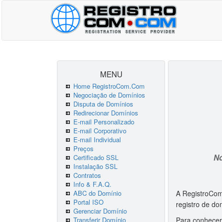
MENU
Home RegistroCom.Com
Negociação de Domínios
Disputa de Domínios
Redirecionar Domínios
E-mail Personalizado
E-mail Corporativo
E-mail Individual
Preços
Nó
Certificado SSL
Instalação SSL
Contratos
Info & F.A.Q.
ABC do Domínio
A RegistroCom
Portal ISO
registro de d
Gerenciar Domínio
Transferir Domínio
Para conhecer